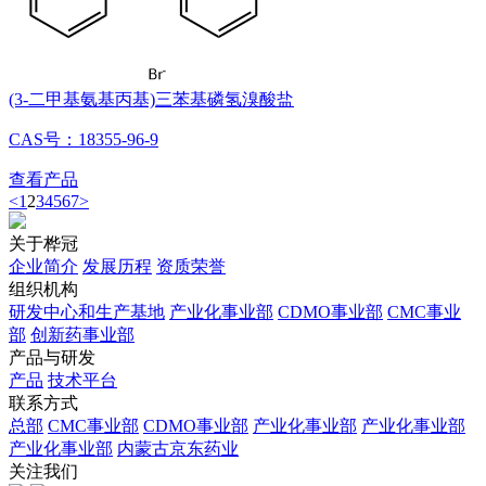
(3-二甲基氨基丙基)三苯基磷氢溴酸盐
CAS号：18355-96-9
查看产品
<
1
2
3
4
5
6
7
>
关于桦冠
企业简介
发展历程
资质荣誉
组织机构
研发中心和生产基地
产业化事业部
CDMO事业部
CMC事业
部
创新药事业部
产品与研发
产品
技术平台
联系方式
总部
CMC事业部
CDMO事业部
产业化事业部
产业化事业部
产业化事业部
内蒙古京东药业
关注我们